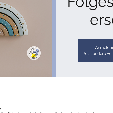
Folge
ers
Anmeldun
Jetzt andere Ve
0