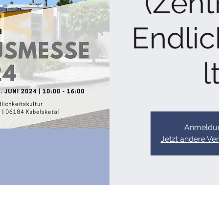
(Zent
Endlic
l
Anmeldun
Jetzt andere Ve