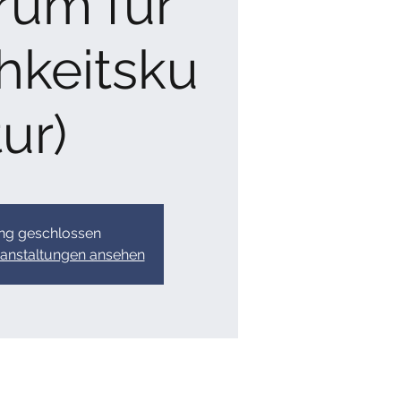
rum für
hkeitsku
tur)
g geschlossen
ranstaltungen ansehen