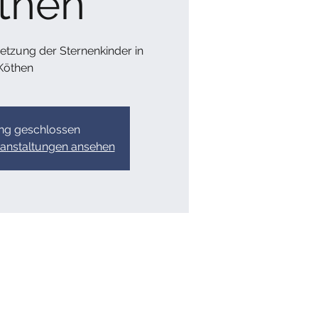
then
setzung der Sternenkinder in
Köthen
g geschlossen
ranstaltungen ansehen