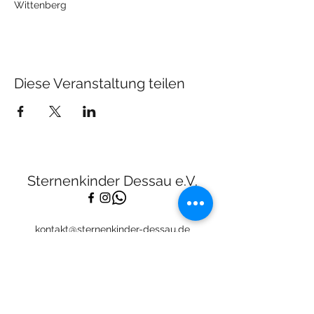
Wittenberg
Diese Veranstaltung teilen
Sternenkinder Dessau e.V.
kontakt@sternenkinder-dessau.de
Tel:
01512 2283682
Spendenkonto:
Deutsche Skatbank
DE13
8306 5408 0005 3111
44