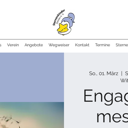
s
Verein
Angebote
Wegweiser
Kontakt
Termine
Sterne
So., 01. März
  |  
S
Wi
Enga
mes