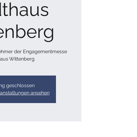
dthaus
enberg
ilnehmer der Engagementmesse
haus Wittenberg
g geschlossen
ranstaltungen ansehen