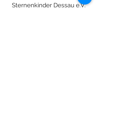
Sternenkinder Dessau e.V.
kontakt@sternenkinder-dessau.de
Tel:
01512 2283682
Spendenkonto:
Deutsche Skatbank
DE13
8306 5408 0005 3111
44
BIC: GENODEF1SLR
Mitglied:
©
2020-2026
Sternenkinder Dessau e.V. //