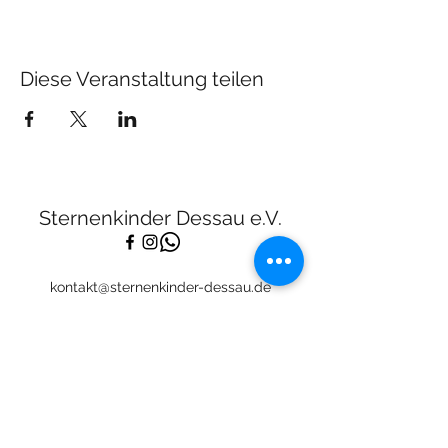
Diese Veranstaltung teilen
Sternenkinder Dessau e.V.
kontakt@sternenkinder-dessau.de
Tel:
01512 2283682
Spendenkonto:
Deutsche Skatbank
DE13
8306 5408 0005 3111
44
BIC: GENODEF1SLR