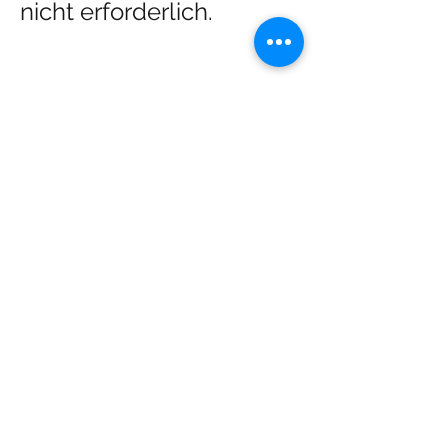
nicht erforderlich.
Diese Veranstaltung teilen
Sternenkinder Dessau e.V.
kontakt@sternenkinder-dessau.de
Tel:
01512 2283682
Spendenkonto:
Deutsche Skatbank