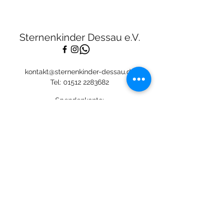
Sternenkinder Dessau e.V.
kontakt@sternenkinder-dessau.de
Tel:
01512 2283682
Spendenkonto:
Deutsche Skatbank
DE13
8306 5408 0005 3111
44
BIC: GENODEF1SLR
Mitglied: