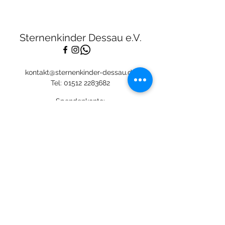
Sternenkinder Dessau e.V.
kontakt@sternenkinder-dessau.de
Tel:
01512 2283682
Spendenkonto:
Deutsche Skatbank
DE13
8306 5408 0005 3111
44
BIC: GENODEF1SLR
Mitglied: