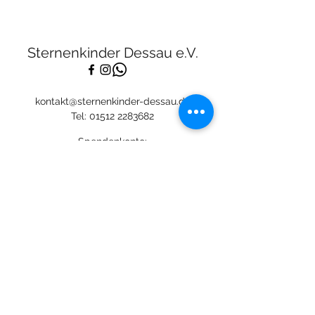
Sternenkinder Dessau e.V.
kontakt@sternenkinder-dessau.de
Tel:
01512 2283682
Spendenkonto:
Deutsche Skatbank
DE13
8306 5408 0005 3111
44
BIC: GENODEF1SLR
Mitglied: