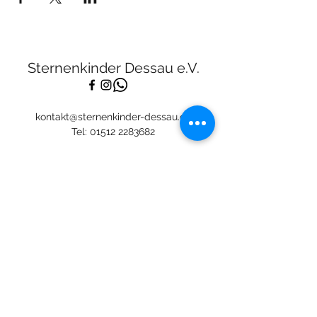
Sternenkinder Dessau e.V.
kontakt@sternenkinder-dessau.de
Tel:
01512 2283682
Spendenkonto:
Deutsche Skatbank
DE13
8306 5408 0005 3111
44
BIC: GENODEF1SLR
Mitglied: