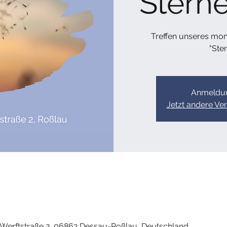
Stern
Treffen unseres mon
"Ste
Anmeldun
Jetzt andere Ve
, Werftstraße 2, 06862 Dessau-Roßlau, Deutschland