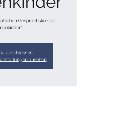
enkinder
atlichen Gesprächskreises
rnenkinder"
g geschlossen
ranstaltungen ansehen