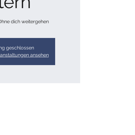
tern
 Ohne dich weitergehen​
g geschlossen
ranstaltungen ansehen