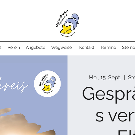
s
Verein
Angebote
Wegweiser
Kontakt
Termine
Sterne
Mo., 15. Sept.
  |  
St
Gespr
s ve