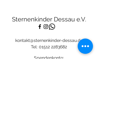
Sternenkinder Dessau e.V.
kontakt@sternenkinder-dessau.de
Tel:
01512 2283682
Spendenkonto:
Deutsche Skatbank
DE13
8306 5408 0005 3111
44
BIC: GENODEF1SLR
Mitglied: