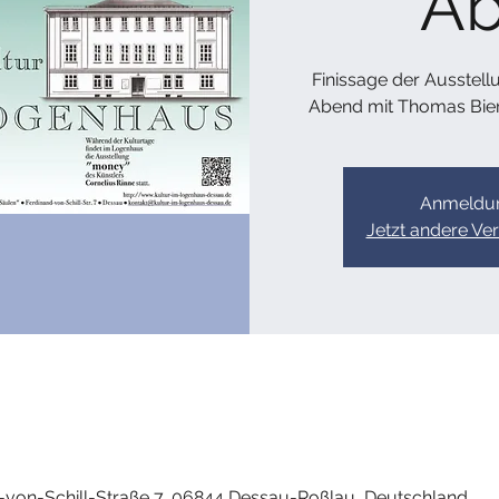
A
Finissage der Ausstell
Abend mit Thomas Bierl
Anmeldun
Jetzt andere Ve
0
-von-Schill-Straße 7, 06844 Dessau-Roßlau, Deutschland