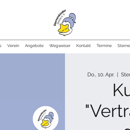
s
Verein
Angebote
Wegweiser
Kontakt
Termine
Sterne
Do., 10. Apr.
  |  
Ste
Ku
"Vert