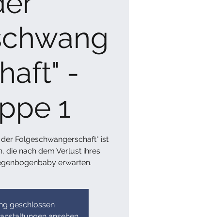
der
schwang
haft" -
ppe 1
 der Folgeschwangerschaft" ist
, die nach dem Verlust ihres
Regenbogenbaby erwarten.
g geschlossen
ranstaltungen ansehen