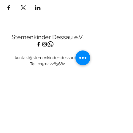
Sternenkinder Dessau e.V.
kontakt@sternenkinder-dessau.de
Tel:
01512 2283682
Spendenkonto:
Deutsche Skatbank
DE13
8306 5408 0005 3111
44
BIC: GENODEF1SLR
Mitglied: