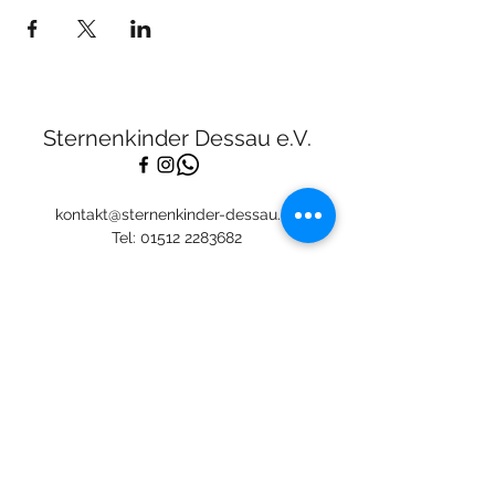
Sternenkinder Dessau e.V.
kontakt@sternenkinder-dessau.de
Tel:
01512 2283682
Spendenkonto:
Deutsche Skatbank
DE13
8306 5408 0005 3111
44
BIC: GENODEF1SLR
Mitglied: