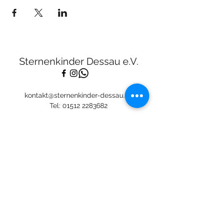
Sternenkinder Dessau e.V.
kontakt@sternenkinder-dessau.de
Tel:
01512 2283682
Spendenkonto:
Deutsche Skatbank
DE13
8306 5408 0005 3111
44
BIC: GENODEF1SLR
Mitglied: