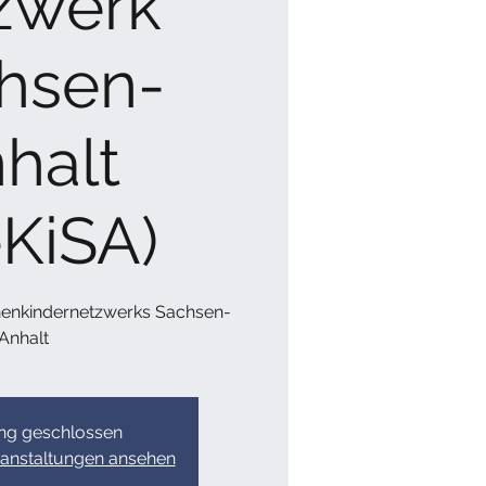
zwerk
hsen-
halt
eKiSA)
nenkindernetzwerks Sachsen-
Anhalt
g geschlossen
ranstaltungen ansehen