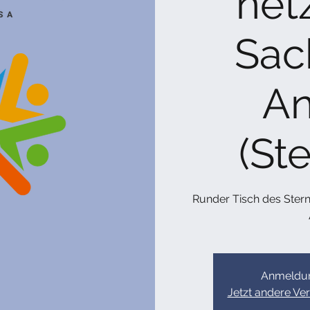
net
Sac
An
(St
Runder Tisch des Ster
Anmeldun
Jetzt andere Ve