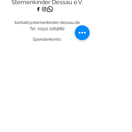
Sternenkinder Dessau e.V.
kontakt@sternenkinder-dessau.de
Tel:
01512 2283682
Spendenkonto:
Deutsche Skatbank
DE13
8306 5408 0005 3111
44
BIC: GENODEF1SLR
Mitglied:
©
2020-2026
Sternenkinder Dessau e.V. //