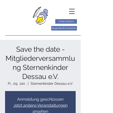
Unterstützen
Begleitheft bestellen
Save the date -
Mitgliederversammlu
ng Sternenkinder
Dessau e.V.
Fr., 09. Jan.
  |  
Sternenkinder Dessau e.V.
Anmeldung geschlossen
Jetzt andere Veranstaltungen
ansehen