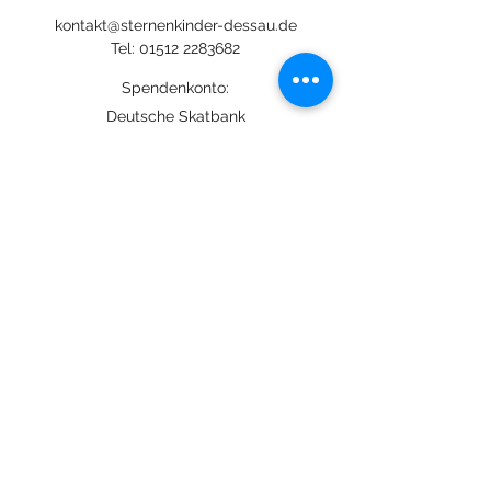
kontakt@sternenkinder-dessau.de
Tel:
01512 2283682
Spendenkonto:
Deutsche Skatbank
DE13
8306 5408 0005 3111
44
BIC: GENODEF1SLR
Mitglied:
©
2020-2026
Sternenkinder Dessau e.V. //
Impressum
// Datenschutz