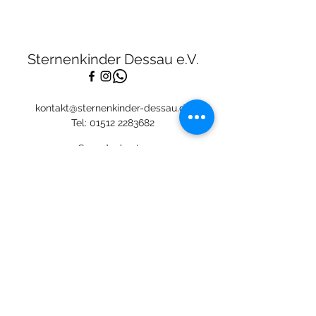
Sternenkinder Dessau e.V.
kontakt@sternenkinder-dessau.de
Tel:
01512 2283682
Spendenkonto:
Deutsche Skatbank
DE13
8306 5408 0005 3111
44
BIC: GENODEF1SLR
Mitglied: