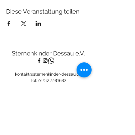
Diese Veranstaltung teilen
Sternenkinder Dessau e.V.
kontakt@sternenkinder-dessau.de
Tel:
01512 2283682
Spendenkonto:
Deutsche Skatbank
DE13
8306 5408 0005 3111
44
BIC: GENODEF1SLR
Mitglied: