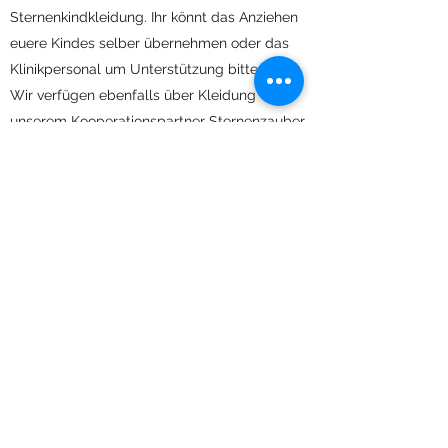
Sternenkindkleidung. Ihr könnt das Anziehen
euere Kindes selber übernehmen oder das
Klinikpersonal um Unterstützung bitten.
Wir verfügen ebenfalls über Kleidung von
unserem Kooperationspartner Sternenzauber
& Frühchenwunder e.V.. Sprecht uns an, falls
ihr Kleidung benötigt.
Geschwisterkinder/Großeltern
Fragt die Geschwister und/oder die
Großeltern eures Kindes, ob sie sich auch
verabschieden möchten.
Gerade für Geschwisterkinder ist es ein
wichtiger Schritt, das kleine Geschwisterkind
kennenzulernen. Sie haben einen anderen
Zugang zum Tod als wir Erwachsenen und es