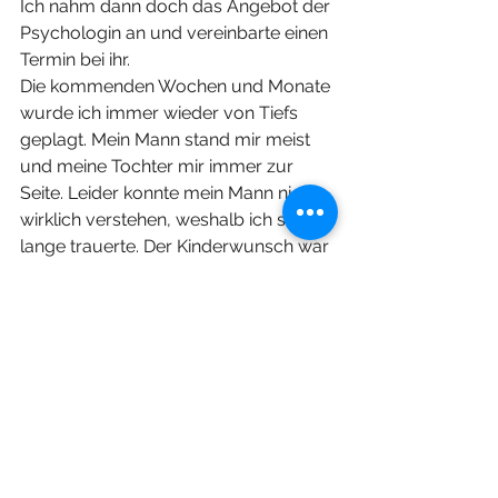
Ich nahm dann doch das Angebot der 
Psychologin an und vereinbarte einen 
Termin bei ihr.
Die kommenden Wochen und Monate 
wurde ich immer wieder von Tiefs 
geplagt. Mein Mann stand mir meist 
und meine Tochter mir immer zur 
Seite. Leider konnte mein Mann nicht 
wirklich verstehen, weshalb ich so 
lange trauerte. Der Kinderwunsch war 
verschwunden.
Bei der pathologischen Untersuchung 
wurden Hinweise auf eine 
Chromosomenaberration im Sinne 
von Monosomie X0 (UTS) gefunden. 
100%ig konnte dies aber nicht 
nachgewiesen werden, da aus dem 
zur Untersuchung eingesandten 